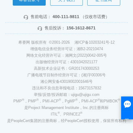
售前电话：
400-111-9811
（仅收市话费）
售后投诉：
156-1612-8671
希赛网 版权所有 ©2001-2026
湘ICP备10203241号-12
增值电信业务经营许可证：湘B2-20210474
网络文化经营许可证：湘网文(2022)0042-005号
出版物经营许可证：4301042021177
高新技术企业证书：GR201743000253
广播电视节目制作经营许可证：(湘)字00306号
湘公网安备43019002001646号
违法和不良信息举报电话：15673157832
举报/反馈/投诉邮箱：ujigu@ujigu.com
®
®
®
®
®
®
PMP
，PMP
，PMI-ACP
，PgMP
，PMI-ACP
和PMBOK
是Project Management Institute，Inc.的注册商标
®
®
ITIL
、PRINCE2
是PeopleCert集团的注册商标，经PeopleCert授权使用，保留所有权利