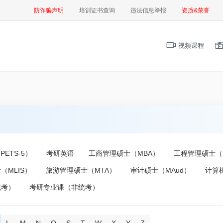
防诈骗声明
培训证书查询
违法信息举报
资质&荣誉
视频课程
ETS-5）
考研英语
工商管理硕士（MBA）
工程管理硕士（
（MLIS）
旅游管理硕士（MTA）
审计硕士（MAud）
计算
统考）
考研专业课（非统考）
L
M
N
Q
S
T
W
X
Y
Z