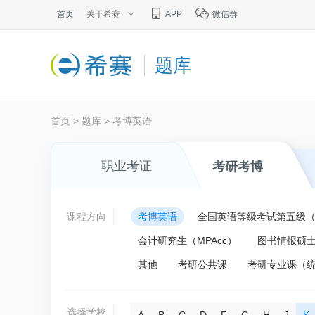
首页
关于希赛
APP
微信群
题库
首页
>
题库
>
考博英语
职业考证
考研考博
课程方向
考博英语
全国英语等级考试第五级（P
会计研究生（MPAcc）
图书情报硕士
其他
考研公共课
考研专业课（
选择学校
A
B
C
D
F
G
H
J
K