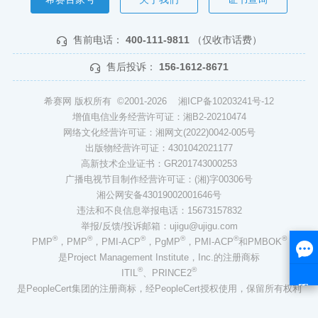
售前电话：
400-111-9811
（仅收市话费）
售后投诉：
156-1612-8671
希赛网 版权所有 ©2001-2026
湘ICP备10203241号-12
增值电信业务经营许可证：湘B2-20210474
网络文化经营许可证：湘网文(2022)0042-005号
出版物经营许可证：4301042021177
高新技术企业证书：GR201743000253
广播电视节目制作经营许可证：(湘)字00306号
湘公网安备43019002001646号
违法和不良信息举报电话：15673157832
举报/反馈/投诉邮箱：ujigu@ujigu.com
®
®
®
®
®
®
PMP
，PMP
，PMI-ACP
，PgMP
，PMI-ACP
和PMBOK
是Project Management Institute，Inc.的注册商标
®
®
ITIL
、PRINCE2
是PeopleCert集团的注册商标，经PeopleCert授权使用，保留所有权利