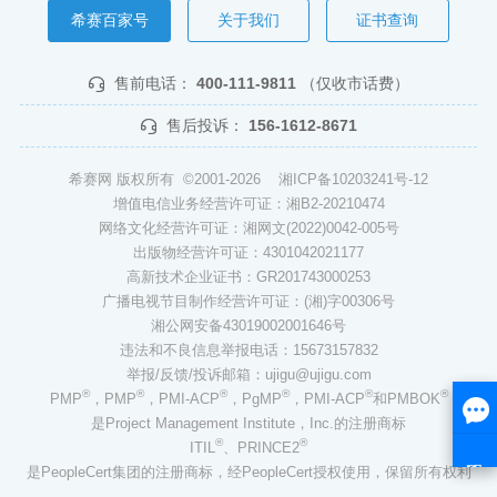
希赛百家号
关于我们
证书查询
售前电话：
400-111-9811
（仅收市话费）
售后投诉：
156-1612-8671
希赛网 版权所有 ©2001-2026
湘ICP备10203241号-12
增值电信业务经营许可证：湘B2-20210474
网络文化经营许可证：湘网文(2022)0042-005号
出版物经营许可证：4301042021177
高新技术企业证书：GR201743000253
广播电视节目制作经营许可证：(湘)字00306号
湘公网安备43019002001646号
违法和不良信息举报电话：15673157832
举报/反馈/投诉邮箱：ujigu@ujigu.com
®
®
®
®
®
®
PMP
，PMP
，PMI-ACP
，PgMP
，PMI-ACP
和PMBOK
是Project Management Institute，Inc.的注册商标
®
®
ITIL
、PRINCE2
是PeopleCert集团的注册商标，经PeopleCert授权使用，保留所有权利