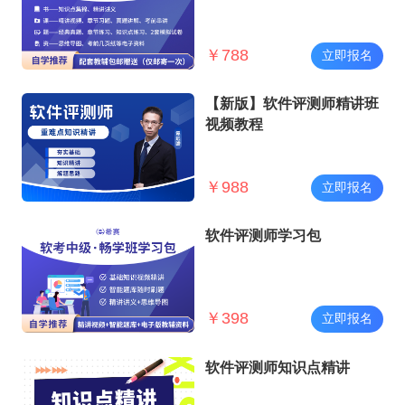
￥
788
立即报名
【新版】软件评测师精讲班
视频教程
￥
988
立即报名
软件评测师学习包
￥
398
立即报名
软件评测师知识点精讲