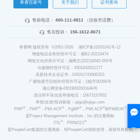
希赛百家号
关于我们
证书查询
售前电话：
400-111-9811
（仅收市话费）
售后投诉：
156-1612-8671
希赛网 版权所有 ©2001-2026
湘ICP备10203241号-12
增值电信业务经营许可证：湘B2-20210474
网络文化经营许可证：湘网文(2022)0042-005号
出版物经营许可证：4301042021177
高新技术企业证书：GR201743000253
广播电视节目制作经营许可证：(湘)字00306号
湘公网安备43019002001646号
违法和不良信息举报电话：15673157832
举报/反馈/投诉邮箱：ujigu@ujigu.com
®
®
®
®
®
®
PMP
，PMP
，PMI-ACP
，PgMP
，PMI-ACP
和PMBOK
是Project Management Institute，Inc.的注册商标
®
®
ITIL
、PRINCE2
是PeopleCert集团的注册商标，经PeopleCert授权使用，保留所有权利