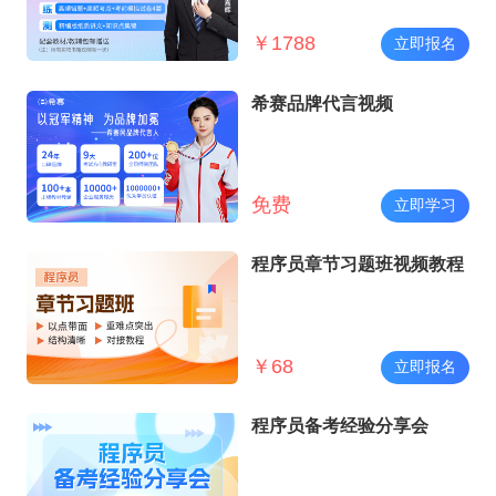
￥
1788
立即报名
希赛品牌代言视频
免费
立即学习
程序员章节习题班视频教程
￥
68
立即报名
程序员备考经验分享会