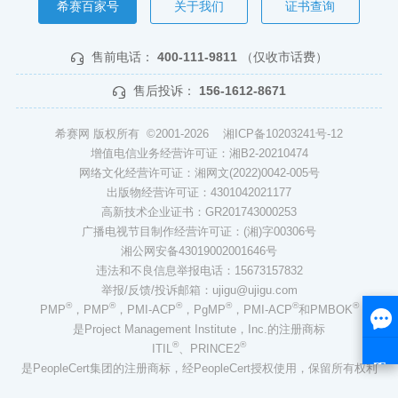
希赛百家号
关于我们
证书查询
售前电话：
400-111-9811
（仅收市话费）
售后投诉：
156-1612-8671
希赛网 版权所有 ©2001-2026
湘ICP备10203241号-12
增值电信业务经营许可证：湘B2-20210474
网络文化经营许可证：湘网文(2022)0042-005号
出版物经营许可证：4301042021177
高新技术企业证书：GR201743000253
广播电视节目制作经营许可证：(湘)字00306号
湘公网安备43019002001646号
违法和不良信息举报电话：15673157832
举报/反馈/投诉邮箱：ujigu@ujigu.com
®
®
®
®
®
®
PMP
，PMP
，PMI-ACP
，PgMP
，PMI-ACP
和PMBOK
是Project Management Institute，Inc.的注册商标
®
®
ITIL
、PRINCE2
是PeopleCert集团的注册商标，经PeopleCert授权使用，保留所有权利