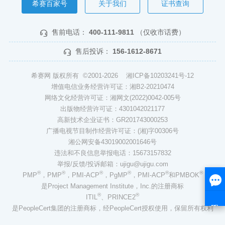
希赛百家号
关于我们
证书查询
售前电话：
400-111-9811
（仅收市话费）
售后投诉：
156-1612-8671
希赛网 版权所有 ©2001-2026
湘ICP备10203241号-12
增值电信业务经营许可证：湘B2-20210474
网络文化经营许可证：湘网文(2022)0042-005号
出版物经营许可证：4301042021177
高新技术企业证书：GR201743000253
广播电视节目制作经营许可证：(湘)字00306号
湘公网安备43019002001646号
违法和不良信息举报电话：15673157832
举报/反馈/投诉邮箱：ujigu@ujigu.com
®
®
®
®
®
®
PMP
，PMP
，PMI-ACP
，PgMP
，PMI-ACP
和PMBOK
是Project Management Institute，Inc.的注册商标
®
®
ITIL
、PRINCE2
是PeopleCert集团的注册商标，经PeopleCert授权使用，保留所有权利