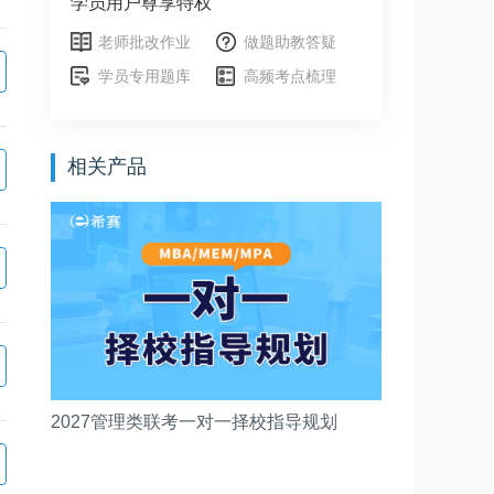
学员用户尊享特权
老师批改作业
做题助教答疑
学员专用题库
高频考点梳理
相关产品
2027管理类联考一对一择校指导规划