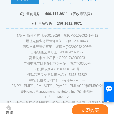
售前电话：
400-111-9811
（仅收市话费）
售后投诉：
156-1612-8671
希赛网 版权所有 ©2001-2026
湘ICP备10203241号-12
增值电信业务经营许可证：湘B2-20210474
网络文化经营许可证：湘网文(2022)0042-005号
出版物经营许可证：4301042021177
高新技术企业证书：GR201743000253
广播电视节目制作经营许可证：(湘)字00306号
湘公网安备43019002001646号
违法和不良信息举报电话：15673157832
举报/反馈/投诉邮箱：ujigu@ujigu.com
®
®
®
®
®
®
PMP
，PMP
，PMI-ACP
，PgMP
，PMI-ACP
和PMBOK
是Project Management Institute，Inc.的注册商标
®
®
ITIL
、PRINCE2
是PeopleCert集团的注册商标，经PeopleCert授权使用，保留所有权利
立即购买
咨询