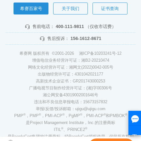
希赛百家号
关于我们
证书查询
售前电话：
400-111-9811
（仅收市话费）
售后投诉：
156-1612-8671
希赛网 版权所有 ©2001-2026
湘ICP备10203241号-12
增值电信业务经营许可证：湘B2-20210474
网络文化经营许可证：湘网文(2022)0042-005号
出版物经营许可证：4301042021177
高新技术企业证书：GR201743000253
广播电视节目制作经营许可证：(湘)字00306号
湘公网安备43019002001646号
违法和不良信息举报电话：15673157832
举报/反馈/投诉邮箱：ujigu@ujigu.com
®
®
®
®
®
®
PMP
，PMP
，PMI-ACP
，PgMP
，PMI-ACP
和PMBOK
是Project Management Institute，Inc.的注册商标
®
®
ITIL
、PRINCE2
是PeopleCert集团的注册商标，经PeopleCert授权使用，保留所有权利