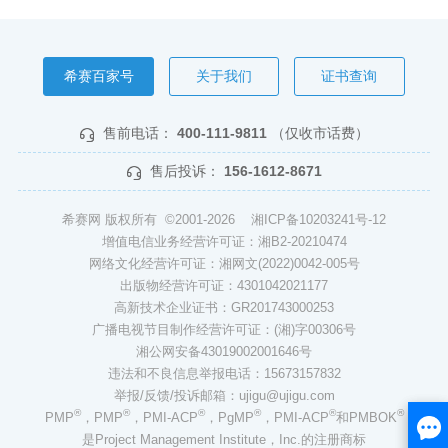
希赛百家号
关于我们
证书查询
售前电话：
400-111-9811
（仅收市话费）
售后投诉：
156-1612-8671
希赛网 版权所有 ©2001-2026
湘ICP备10203241号-12
增值电信业务经营许可证：湘B2-20210474
网络文化经营许可证：湘网文(2022)0042-005号
出版物经营许可证：4301042021177
高新技术企业证书：GR201743000253
广播电视节目制作经营许可证：(湘)字00306号
湘公网安备43019002001646号
违法和不良信息举报电话：15673157832
举报/反馈/投诉邮箱：ujigu@ujigu.com
®
®
®
®
®
®
PMP
，PMP
，PMI-ACP
，PgMP
，PMI-ACP
和PMBOK
是Project Management Institute，Inc.的注册商标