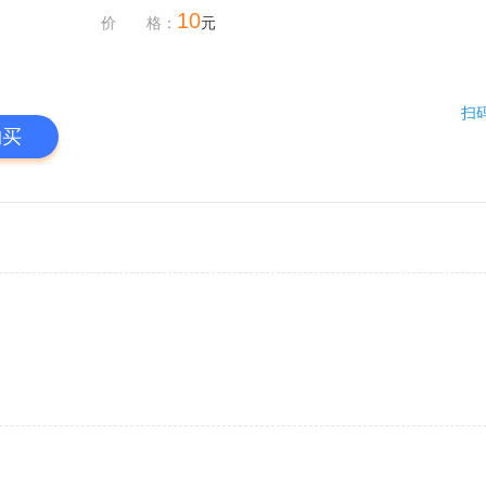
10
价 格：
元
扫
购买