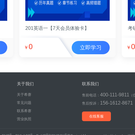
201英语一【7天会员体验卡】
考
0
0
立即学习
￥
￥
关于我们
联系我们
400-111-9811
关于希赛
售前电话：
（
156-1612-8671
常见问题
售后投诉：
联系希赛
在线客服
营业执照
®
®
®
®