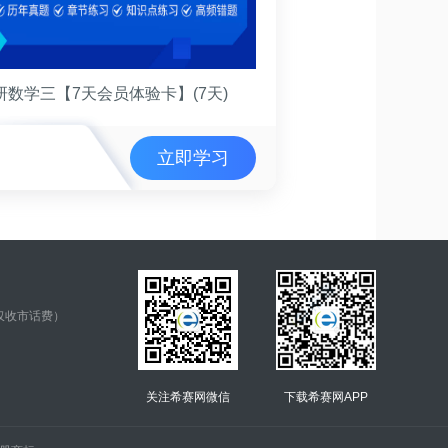
研数学三【7天会员体验卡】(7天)
立即学习
仅收市话费）
关注希赛网微信
下载希赛网APP