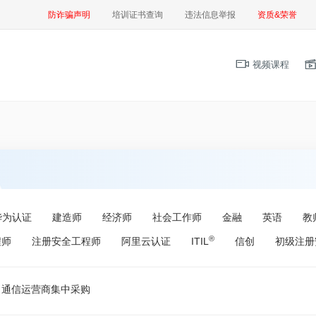
防诈骗声明
培训证书查询
违法信息举报
资质&荣誉
视频课程
华为认证
建造师
经济师
社会工作师
金融
英语
教
®
程师
注册安全工程师
阿里云认证
ITIL
信创
初级注册
通信运营商集中采购