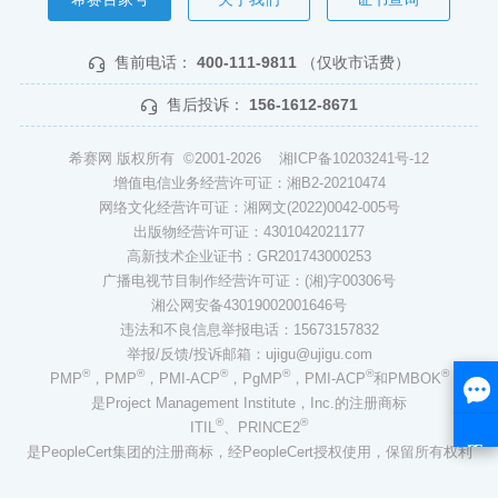
售前电话：
400-111-9811
（仅收市话费）
售后投诉：
156-1612-8671
希赛网 版权所有 ©2001-2026
湘ICP备10203241号-12
增值电信业务经营许可证：湘B2-20210474
网络文化经营许可证：湘网文(2022)0042-005号
出版物经营许可证：4301042021177
高新技术企业证书：GR201743000253
广播电视节目制作经营许可证：(湘)字00306号
湘公网安备43019002001646号
违法和不良信息举报电话：15673157832
举报/反馈/投诉邮箱：ujigu@ujigu.com
®
®
®
®
®
®
PMP
，PMP
，PMI-ACP
，PgMP
，PMI-ACP
和PMBOK
是Project Management Institute，Inc.的注册商标
®
®
ITIL
、PRINCE2
是PeopleCert集团的注册商标，经PeopleCert授权使用，保留所有权利