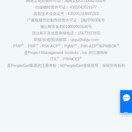
网络文化经营许可证：湘网文(2022)0042-005号
出版物经营许可证：4301042021177
高新技术企业证书：GR201743000253
广播电视节目制作经营许可证：(湘)字00306号
湘公网安备43019002001646号
违法和不良信息举报电话：15673157832
举报/反馈/投诉邮箱：ujigu@ujigu.com
®
®
®
®
®
®
PMP
，PMP
，PMI-ACP
，PgMP
，PMI-ACP
和PMBOK
是Project Management Institute，Inc.的注册商标
®
®
ITIL
、PRINCE2
是PeopleCert集团的注册商标，经PeopleCert授权使用，保留所有权利