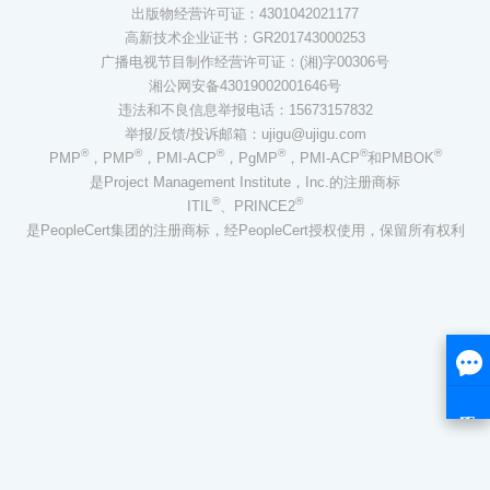
出版物经营许可证：4301042021177
高新技术企业证书：GR201743000253
广播电视节目制作经营许可证：(湘)字00306号
湘公网安备43019002001646号
违法和不良信息举报电话：15673157832
举报/反馈/投诉邮箱：ujigu@ujigu.com
®
®
®
®
®
®
PMP
，PMP
，PMI-ACP
，PgMP
，PMI-ACP
和PMBOK
是Project Management Institute，Inc.的注册商标
®
®
ITIL
、PRINCE2
是PeopleCert集团的注册商标，经PeopleCert授权使用，保留所有权利