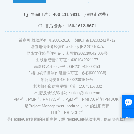
售前电话：
400-111-9811
（仅收市话费）
售后投诉：
156-1612-8671
希赛网 版权所有 ©2001-2026
湘ICP备10203241号-12
增值电信业务经营许可证：湘B2-20210474
网络文化经营许可证：湘网文(2022)0042-005号
出版物经营许可证：4301042021177
高新技术企业证书：GR201743000253
广播电视节目制作经营许可证：(湘)字00306号
湘公网安备43019002001646号
违法和不良信息举报电话：15673157832
举报/反馈/投诉邮箱：ujigu@ujigu.com
®
®
®
®
®
®
PMP
，PMP
，PMI-ACP
，PgMP
，PMI-ACP
和PMBOK
是Project Management Institute，Inc.的注册商标
®
®
ITIL
、PRINCE2
是PeopleCert集团的注册商标，经PeopleCert授权使用，保留所有权利