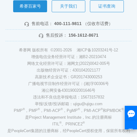
希赛百家号
关于我们
证书查询
售前电话：
400-111-9811
（仅收市话费）
售后投诉：
156-1612-8671
希赛网 版权所有 ©2001-2026
湘ICP备10203241号-12
增值电信业务经营许可证：湘B2-20210474
网络文化经营许可证：湘网文(2022)0042-005号
出版物经营许可证：4301042021177
高新技术企业证书：GR201743000253
广播电视节目制作经营许可证：(湘)字00306号
湘公网安备43019002001646号
违法和不良信息举报电话：15673157832
举报/反馈/投诉邮箱：ujigu@ujigu.com
®
®
®
®
®
®
PMP
，PMP
，PMI-ACP
，PgMP
，PMI-ACP
和PMBOK
是Project Management Institute，Inc.的注册商标
®
®
ITIL
、PRINCE2
是PeopleCert集团的注册商标，经PeopleCert授权使用，保留所有权利