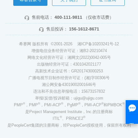
售前电话：
400-111-9811
（仅收市话费）
售后投诉：
156-1612-8671
希赛网 版权所有 ©2001-2026
湘ICP备10203241号-12
增值电信业务经营许可证：湘B2-20210474
网络文化经营许可证：湘网文(2022)0042-005号
出版物经营许可证：4301042021177
高新技术企业证书：GR201743000253
广播电视节目制作经营许可证：(湘)字00306号
湘公网安备43019002001646号
违法和不良信息举报电话：15673157832
举报/反馈/投诉邮箱：ujigu@ujigu.com
®
®
®
®
®
®
PMP
，PMP
，PMI-ACP
，PgMP
，PMI-ACP
和PMBOK
是Project Management Institute，Inc.的注册商标
®
®
ITIL
、PRINCE2
是PeopleCert集团的注册商标，经PeopleCert授权使用，保留所有权利