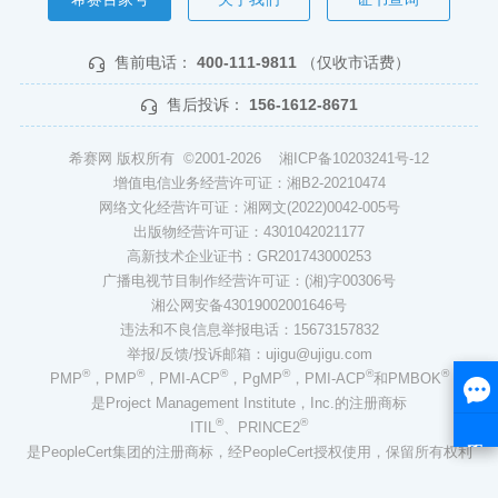
售前电话：
400-111-9811
（仅收市话费）
售后投诉：
156-1612-8671
希赛网 版权所有 ©2001-2026
湘ICP备10203241号-12
增值电信业务经营许可证：湘B2-20210474
网络文化经营许可证：湘网文(2022)0042-005号
出版物经营许可证：4301042021177
高新技术企业证书：GR201743000253
广播电视节目制作经营许可证：(湘)字00306号
湘公网安备43019002001646号
违法和不良信息举报电话：15673157832
举报/反馈/投诉邮箱：ujigu@ujigu.com
®
®
®
®
®
®
PMP
，PMP
，PMI-ACP
，PgMP
，PMI-ACP
和PMBOK
是Project Management Institute，Inc.的注册商标
®
®
ITIL
、PRINCE2
是PeopleCert集团的注册商标，经PeopleCert授权使用，保留所有权利