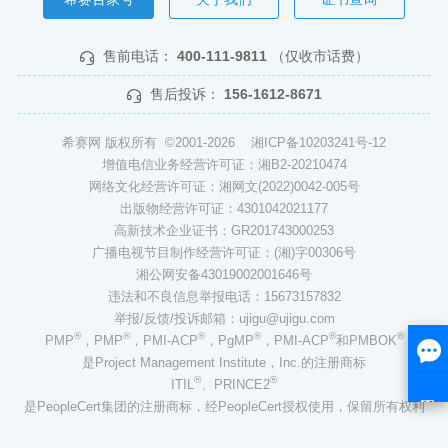
售前电话：
400-111-9811
（仅收市话费）
售后投诉：
156-1612-8671
希赛网 版权所有 ©2001-2026
湘ICP备10203241号-12
增值电信业务经营许可证：湘B2-20210474
网络文化经营许可证：湘网文(2022)0042-005号
出版物经营许可证：4301042021177
高新技术企业证书：GR201743000253
广播电视节目制作经营许可证：(湘)字00306号
湘公网安备43019002001646号
违法和不良信息举报电话：15673157832
举报/反馈/投诉邮箱：ujigu@ujigu.com
®
®
®
®
®
®
PMP
，PMP
，PMI-ACP
，PgMP
，PMI-ACP
和PMBOK
是Project Management Institute，Inc.的注册商标
®
®
ITIL
、PRINCE2
是PeopleCert集团的注册商标，经PeopleCert授权使用，保留所有权利