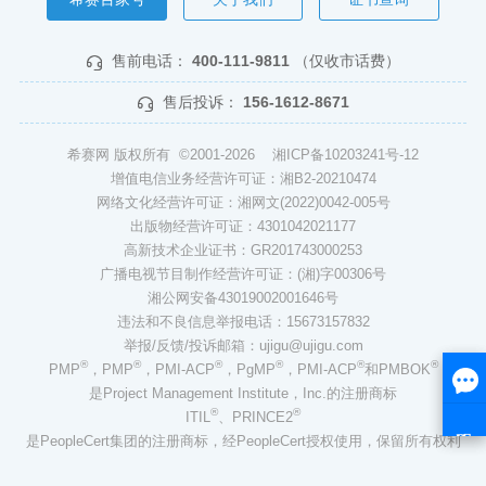
售前电话：
400-111-9811
（仅收市话费）
售后投诉：
156-1612-8671
希赛网 版权所有 ©2001-2026
湘ICP备10203241号-12
增值电信业务经营许可证：湘B2-20210474
网络文化经营许可证：湘网文(2022)0042-005号
出版物经营许可证：4301042021177
高新技术企业证书：GR201743000253
广播电视节目制作经营许可证：(湘)字00306号
湘公网安备43019002001646号
违法和不良信息举报电话：15673157832
举报/反馈/投诉邮箱：ujigu@ujigu.com
®
®
®
®
®
®
PMP
，PMP
，PMI-ACP
，PgMP
，PMI-ACP
和PMBOK
是Project Management Institute，Inc.的注册商标
®
®
ITIL
、PRINCE2
是PeopleCert集团的注册商标，经PeopleCert授权使用，保留所有权利