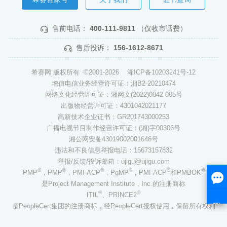
售前电话：
400-111-9811
（仅收市话费）
售后投诉：
156-1612-8671
希赛网 版权所有 ©2001-2026
湘ICP备10203241号-12
增值电信业务经营许可证：湘B2-20210474
网络文化经营许可证：湘网文(2022)0042-005号
出版物经营许可证：4301042021177
高新技术企业证书：GR201743000253
广播电视节目制作经营许可证：(湘)字00306号
湘公网安备43019002001646号
违法和不良信息举报电话：15673157832
举报/反馈/投诉邮箱：ujigu@ujigu.com
®
®
®
®
®
®
PMP
，PMP
，PMI-ACP
，PgMP
，PMI-ACP
和PMBOK
是Project Management Institute，Inc.的注册商标
®
®
ITIL
、PRINCE2
是PeopleCert集团的注册商标，经PeopleCert授权使用，保留所有权利