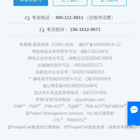
售前电话：
400-111-9811
（仅收市话费）
售后投诉：
156-1612-8671
希赛网 版权所有 ©2001-2026
湘ICP备10203241号-12
增值电信业务经营许可证：湘B2-20210474
网络文化经营许可证：湘网文(2022)0042-005号
出版物经营许可证：4301042021177
高新技术企业证书：GR201743000253
广播电视节目制作经营许可证：(湘)字00306号
湘公网安备43019002001646号
违法和不良信息举报电话：15673157832
举报/反馈/投诉邮箱：ujigu@ujigu.com
®
®
®
®
®
®
PMP
，PMP
，PMI-ACP
，PgMP
，PMI-ACP
和PMBOK
是Project Management Institute，Inc.的注册商标
®
®
ITIL
、PRINCE2
是PeopleCert集团的注册商标，经PeopleCert授权使用，保留所有权利