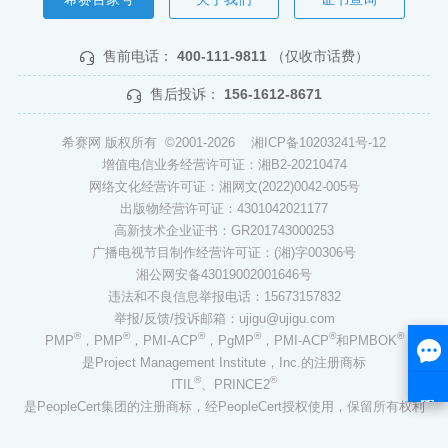
售前电话：
400-111-9811
（仅收市话费）
售后投诉：
156-1612-8671
希赛网 版权所有 ©2001-2026
湘ICP备10203241号-12
增值电信业务经营许可证：湘B2-20210474
网络文化经营许可证：湘网文(2022)0042-005号
出版物经营许可证：4301042021177
高新技术企业证书：GR201743000253
广播电视节目制作经营许可证：(湘)字00306号
湘公网安备43019002001646号
违法和不良信息举报电话：15673157832
举报/反馈/投诉邮箱：ujigu@ujigu.com
®
®
®
®
®
®
PMP
，PMP
，PMI-ACP
，PgMP
，PMI-ACP
和PMBOK
是Project Management Institute，Inc.的注册商标
®
®
ITIL
、PRINCE2
是PeopleCert集团的注册商标，经PeopleCert授权使用，保留所有权利