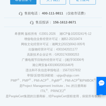
售前电话：
400-111-9811
（仅收市话费）
售后投诉：
156-1612-8671
希赛网 版权所有 ©2001-2026
湘ICP备10203241号-12
增值电信业务经营许可证：湘B2-20210474
网络文化经营许可证：湘网文(2022)0042-005号
出版物经营许可证：4301042021177
高新技术企业证书：GR201743000253
广播电视节目制作经营许可证：(湘)字00306号
湘公网安备43019002001646号
违法和不良信息举报电话：15673157832
举报/反馈/投诉邮箱：ujigu@ujigu.com
®
®
®
®
®
®
PMP
，PMP
，PMI-ACP
，PgMP
，PMI-ACP
和PMBOK
是Project Management Institute，Inc.的注册商标
®
®
ITIL
、PRINCE2
是PeopleCert集团的注册商标，经PeopleCert授权使用，保留所有权利