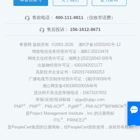
售前电话：
400-111-9811
（仅收市话费）
售后投诉：
156-1612-8671
希赛网 版权所有 ©2001-2026
湘ICP备10203241号-12
增值电信业务经营许可证：湘B2-20210474
网络文化经营许可证：湘网文(2022)0042-005号
出版物经营许可证：4301042021177
高新技术企业证书：GR201743000253
广播电视节目制作经营许可证：(湘)字00306号
湘公网安备43019002001646号
违法和不良信息举报电话：15673157832
举报/反馈/投诉邮箱：ujigu@ujigu.com
®
®
®
®
®
®
PMP
，PMP
，PMI-ACP
，PgMP
，PMI-ACP
和PMBOK
是Project Management Institute，Inc.的注册商标
®
®
ITIL
、PRINCE2
是PeopleCert集团的注册商标，经PeopleCert授权使用，保留所有权利