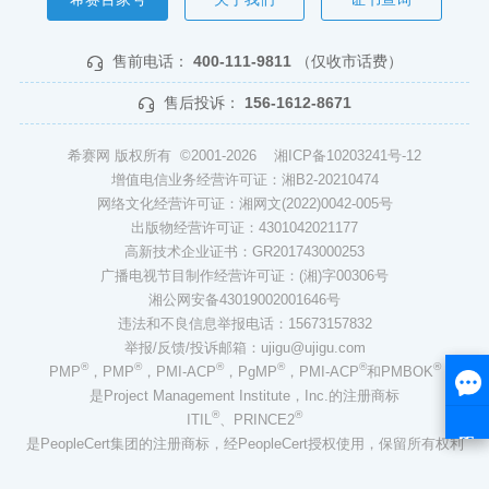
售前电话：
400-111-9811
（仅收市话费）
售后投诉：
156-1612-8671
希赛网 版权所有 ©2001-2026
湘ICP备10203241号-12
增值电信业务经营许可证：湘B2-20210474
网络文化经营许可证：湘网文(2022)0042-005号
出版物经营许可证：4301042021177
高新技术企业证书：GR201743000253
广播电视节目制作经营许可证：(湘)字00306号
湘公网安备43019002001646号
违法和不良信息举报电话：15673157832
举报/反馈/投诉邮箱：ujigu@ujigu.com
®
®
®
®
®
®
PMP
，PMP
，PMI-ACP
，PgMP
，PMI-ACP
和PMBOK
是Project Management Institute，Inc.的注册商标
®
®
ITIL
、PRINCE2
是PeopleCert集团的注册商标，经PeopleCert授权使用，保留所有权利