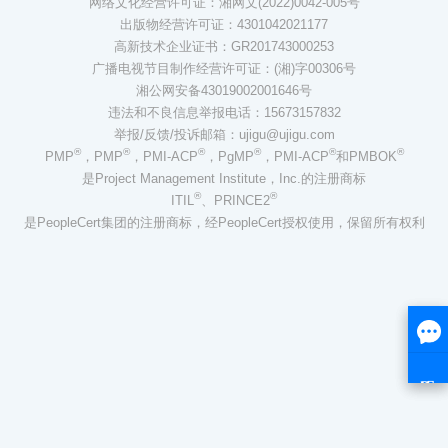
网络文化经营许可证：湘网文(2022)0042-005号
出版物经营许可证：4301042021177
高新技术企业证书：GR201743000253
广播电视节目制作经营许可证：(湘)字00306号
湘公网安备43019002001646号
违法和不良信息举报电话：15673157832
举报/反馈/投诉邮箱：ujigu@ujigu.com
®
®
®
®
®
®
PMP
，PMP
，PMI-ACP
，PgMP
，PMI-ACP
和PMBOK
是Project Management Institute，Inc.的注册商标
®
®
ITIL
、PRINCE2
是PeopleCert集团的注册商标，经PeopleCert授权使用，保留所有权利