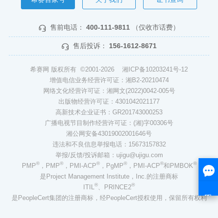
售前电话：
400-111-9811
（仅收市话费）
售后投诉：
156-1612-8671
希赛网 版权所有 ©2001-2026
湘ICP备10203241号-12
增值电信业务经营许可证：湘B2-20210474
网络文化经营许可证：湘网文(2022)0042-005号
出版物经营许可证：4301042021177
高新技术企业证书：GR201743000253
广播电视节目制作经营许可证：(湘)字00306号
湘公网安备43019002001646号
违法和不良信息举报电话：15673157832
举报/反馈/投诉邮箱：ujigu@ujigu.com
®
®
®
®
®
®
PMP
，PMP
，PMI-ACP
，PgMP
，PMI-ACP
和PMBOK
是Project Management Institute，Inc.的注册商标
®
®
ITIL
、PRINCE2
是PeopleCert集团的注册商标，经PeopleCert授权使用，保留所有权利