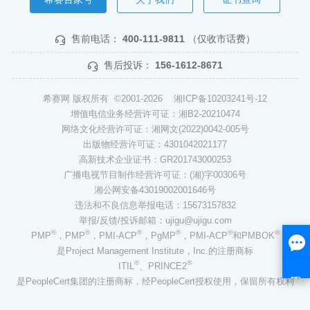
售前电话：
400-111-9811
（仅收市话费）
售后投诉：
156-1612-8671
希赛网 版权所有 ©2001-2026
湘ICP备10203241号-12
增值电信业务经营许可证：湘B2-20210474
网络文化经营许可证：湘网文(2022)0042-005号
出版物经营许可证：4301042021177
高新技术企业证书：GR201743000253
广播电视节目制作经营许可证：(湘)字00306号
湘公网安备43019002001646号
违法和不良信息举报电话：15673157832
举报/反馈/投诉邮箱：ujigu@ujigu.com
®
®
®
®
®
®
PMP
，PMP
，PMI-ACP
，PgMP
，PMI-ACP
和PMBOK
是Project Management Institute，Inc.的注册商标
®
®
ITIL
、PRINCE2
是PeopleCert集团的注册商标，经PeopleCert授权使用，保留所有权利