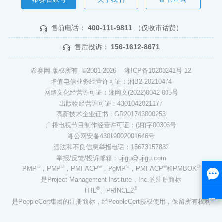
售前电话：
400-111-9811
（仅收市话费）
售后投诉：
156-1612-8671
希赛网 版权所有 ©2001-2026
湘ICP备10203241号-12
增值电信业务经营许可证：湘B2-20210474
网络文化经营许可证：湘网文(2022)0042-005号
出版物经营许可证：4301042021177
高新技术企业证书：GR201743000253
广播电视节目制作经营许可证：(湘)字00306号
湘公网安备43019002001646号
违法和不良信息举报电话：15673157832
举报/反馈/投诉邮箱：ujigu@ujigu.com
®
®
®
®
®
®
PMP
，PMP
，PMI-ACP
，PgMP
，PMI-ACP
和PMBOK
是Project Management Institute，Inc.的注册商标
®
®
ITIL
、PRINCE2
是PeopleCert集团的注册商标，经PeopleCert授权使用，保留所有权利