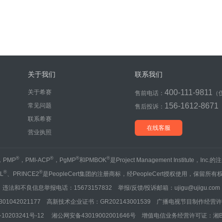
关于我们
联系我们
400-111-9811
关于希赛
售前电话：
（
156-1612-8671
常见问题
售后投诉：
联系希赛
在线客服
营业执照
®
®
®
®
，PMP
，PMI-ACP
，PgMP
和PMBOK
是Project Management Institute，Inc
®
®
IL
、PRINCE2
是PeopleCert集团的注册商标，经PeopleCert授权使用，保留所有
违法和不良信息举报电话：15673157832 举报/反馈/投诉邮箱：ujigu@ujigu.com
1042021177 高新技术企业证书：GR202143001539 广播电视节目制作经营许可
10203241号-12
湘公网安备43019002001646号
增值电信业务经营许可证：湘B2-20