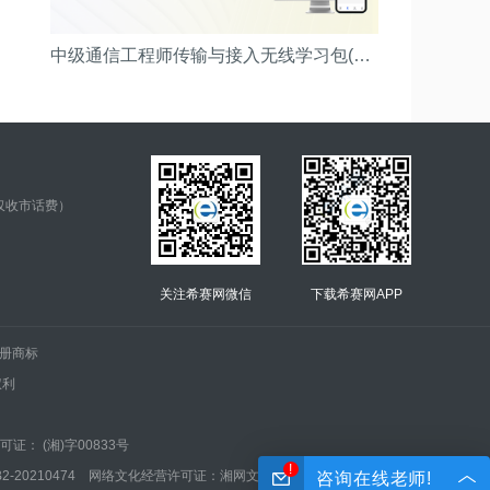
中级通信工程师传输与接入无线学习包(精品畅学班)
仅收市话费）
关注希赛网微信
下载希赛网APP
.的注册商标
权利
证： (湘)字00833号
!
210474 网络文化经营许可证：湘网文(2022)0042-005号
咨询在线老师!