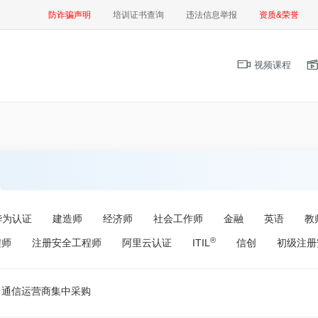
防诈骗声明
培训证书查询
违法信息举报
资质&荣誉
视频课程
华为认证
建造师
经济师
社会工作师
金融
英语
教
®
程师
注册安全工程师
阿里云认证
ITIL
信创
初级注册
通信运营商集中采购