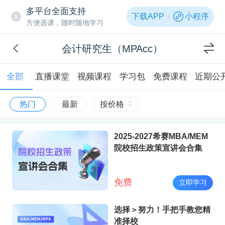
多平台全面支持
下载APP
小程序
方便选课，随时随地学习
会计研究生（MPAcc）
全部
直播课堂
视频课程
学习包
免费课程
近期公
热门
最新
按价格
2025-2027希赛MBA/MEM
院校招生政策宣讲会合集
免费
立即学习
选择＞努力！手把手教您精
准择校