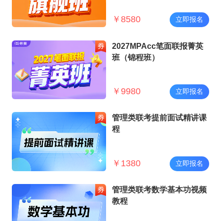
￥
8580
立即报名
2027MPAcc笔面联报菁英
班（锦程班）
￥
9980
立即报名
管理类联考提前面试精讲课
程
￥
1380
立即报名
管理类联考数学基本功视频
教程