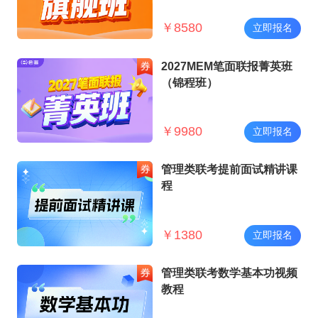
￥
8580
立即报名
2027MEM笔面联报菁英班
（锦程班）
￥
9980
立即报名
管理类联考提前面试精讲课
程
￥
1380
立即报名
管理类联考数学基本功视频
教程