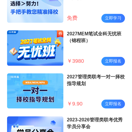
免费
立即学习
2027MEM笔试全科无忧班
（锦程班）
￥
3980
立即报名
2027管理类联考一对一择校
指导规划
￥
9.90
立即报名
2023-2026管理类联考优秀
学员分享会