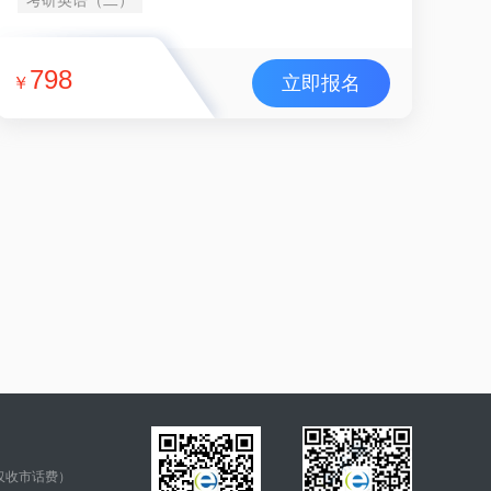
798
立即报名
￥
仅收市话费）