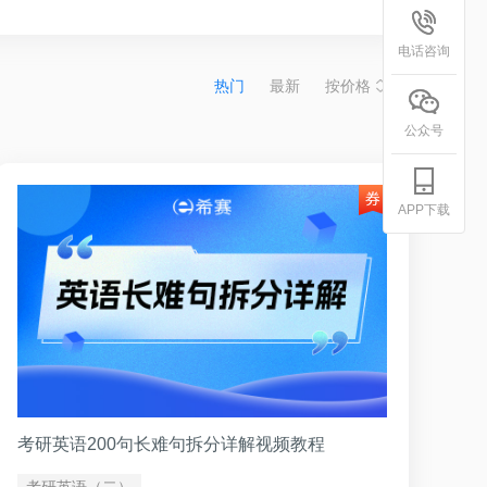
电话咨询
热门
最新
按价格
公众号
APP下载
考研英语200句长难句拆分详解视频教程
考研英语（二）