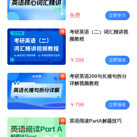
免费
立即学习
考研英语（二）词汇精讲视
频教程
￥
398
立即报名
考研英语200句长难句拆分
详解视频教程
￥
798
立即报名
英语阅读PartA解题技巧