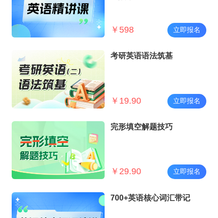
￥
598
立即报名
考研英语语法筑基
￥
19.90
立即报名
完形填空解题技巧
￥
29.90
立即报名
700+英语核心词汇带记