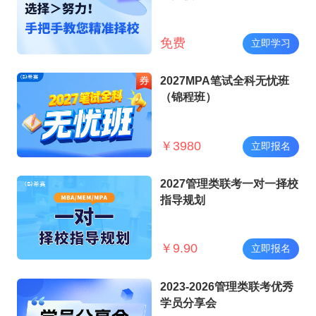
免费
立即学习
2027MPA笔试全科无忧班
（锦程班）
￥
3980
立即报名
2027管理类联考一对一择校
指导规划
￥
9.90
立即报名
2023-2026管理类联考优秀
学员分享会