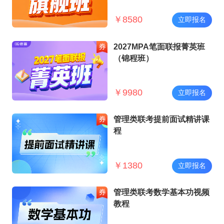
￥
8580
立即报名
2027MPA笔面联报菁英班
（锦程班）
￥
9980
立即报名
管理类联考提前面试精讲课
程
￥
1380
立即报名
管理类联考数学基本功视频
教程