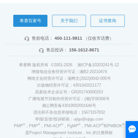
希赛百家号
关于我们
证书查询
售前电话：
400-111-9811
（仅收市话费）
售后投诉：
156-1612-8671
希赛网 版权所有 ©2001-2026
湘ICP备10203241号-12
增值电信业务经营许可证：湘B2-20210474
网络文化经营许可证：湘网文(2022)0042-005号
出版物经营许可证：4301042021177
高新技术企业证书：GR201743000253
广播电视节目制作经营许可证：(湘)字00306号
湘公网安备43019002001646号
违法和不良信息举报电话：15673157832
举报/反馈/投诉邮箱：ujigu@ujigu.com
®
®
®
®
®
®
PMP
，PMP
，PMI-ACP
，PgMP
，PMI-ACP
和PMBOK
是Project Management Institute，Inc.的注册商标
®
®