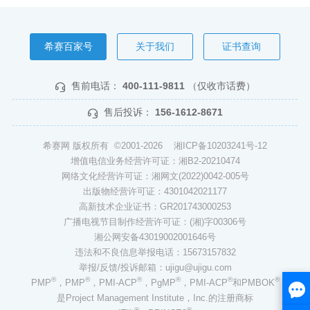
希赛百家号
关于我们
证书查询
售前电话：
400-111-9811
（仅收市话费）
售后投诉：
156-1612-8671
希赛网 版权所有 ©2001-2026
湘ICP备10203241号-12
增值电信业务经营许可证：湘B2-20210474
网络文化经营许可证：湘网文(2022)0042-005号
出版物经营许可证：4301042021177
高新技术企业证书：GR201743000253
广播电视节目制作经营许可证：(湘)字00306号
湘公网安备43019002001646号
违法和不良信息举报电话：15673157832
举报/反馈/投诉邮箱：ujigu@ujigu.com
®
®
®
®
®
®
PMP
，PMP
，PMI-ACP
，PgMP
，PMI-ACP
和PMBOK
是Project Management Institute，Inc.的注册商标
®
®