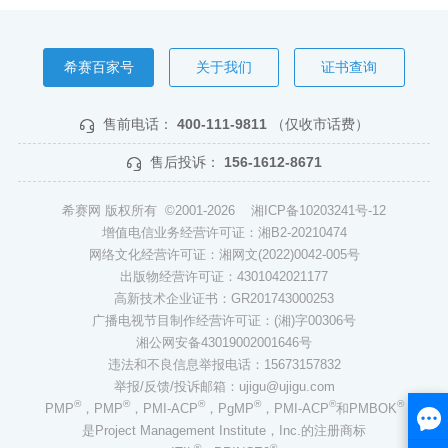
希赛百家号
关于我们
证书查询
售前电话：
400-111-9811
（仅收市话费）
售后投诉：
156-1612-8671
希赛网 版权所有 ©2001-2026
湘ICP备10203241号-12
增值电信业务经营许可证：湘B2-20210474
网络文化经营许可证：湘网文(2022)0042-005号
出版物经营许可证：4301042021177
高新技术企业证书：GR201743000253
广播电视节目制作经营许可证：(湘)字00306号
湘公网安备43019002001646号
违法和不良信息举报电话：15673157832
举报/反馈/投诉邮箱：ujigu@ujigu.com
®
®
®
®
®
®
PMP
，PMP
，PMI-ACP
，PgMP
，PMI-ACP
和PMBOK
是Project Management Institute，Inc.的注册商标
®
®