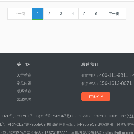
上一页
1
2
3
4
5
6
下一页
关于我们
联系我们
400-111-9811
关于希赛
售前电话：
（
156-1612-8671
常见问题
售后投诉：
联系希赛
在线客服
营业执照
®
®
®
®
，PMP
，PMI-ACP
，PgMP
和PMBOK
是Project Management Institute，Inc
®
®
IL
、PRINCE2
是PeopleCert集团的注册商标，经PeopleCert授权使用，保留所有
违法和不良信息举报电话：15673157832 举报/反馈/投诉邮箱：ujigu@ujigu.com