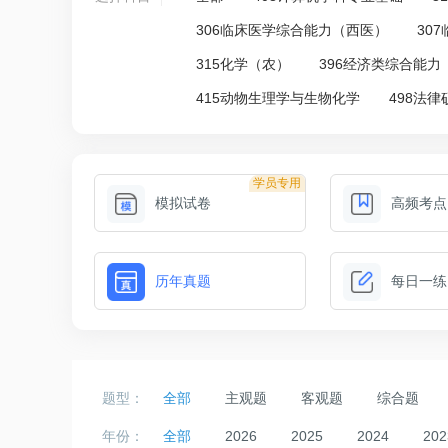
306临床医学综合能力（西医）
30
315化学（农）
396经济类综合能力
415动物生理学与生物化学
498法
学员专用
模拟试卷
高频考点
历年真题
每日一练
题型：
全部
主观题
客观题
综合题
年份：
全部
2026
2025
2024
202