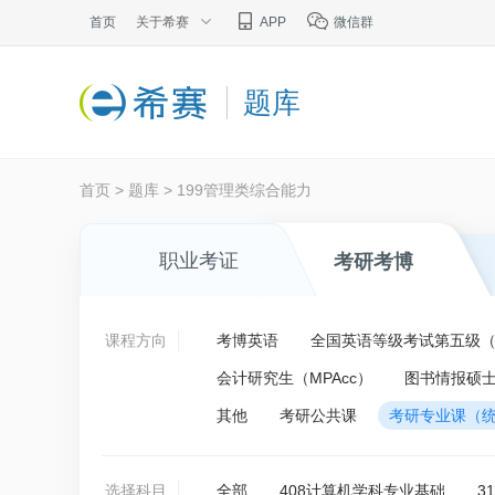
首页
关于希赛
APP
微信群
题库
首页
>
题库
>
199管理类综合能力
职业考证
考研考博
课程方向
考博英语
全国英语等级考试第五级（P
会计研究生（MPAcc）
图书情报硕士
其他
考研公共课
考研专业课（
选择科目
全部
408计算机学科专业基础
3