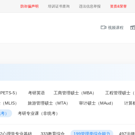
防诈骗声明
培训证书查询
违法信息举报
资质&荣誉
视频课程
ETS-5）
考研英语
工商管理硕士（MBA）
工程管理硕士（
（MLIS）
旅游管理硕士（MTA）
审计硕士（MAud）
计算
统考）
考研专业课（非统考）
12心理学专业基础
333教育综合
199管理类综合能力
497法