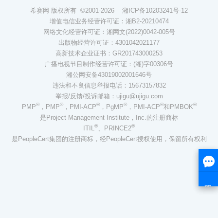
希赛网 版权所有 ©2001-2026
湘ICP备10203241号-12
增值电信业务经营许可证：湘B2-20210474
网络文化经营许可证：湘网文(2022)0042-005号
出版物经营许可证：4301042021177
高新技术企业证书：GR201743000253
广播电视节目制作经营许可证：(湘)字00306号
湘公网安备43019002001646号
违法和不良信息举报电话：15673157832
举报/反馈/投诉邮箱：ujigu@ujigu.com
®
®
®
®
®
®
PMP
，PMP
，PMI-ACP
，PgMP
，PMI-ACP
和PMBOK
是Project Management Institute，Inc.的注册商标
®
®
ITIL
、PRINCE2
是PeopleCert集团的注册商标，经PeopleCert授权使用，保留所有权利