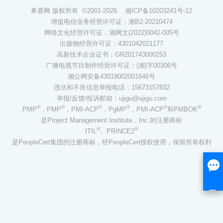
希赛网 版权所有 ©2001-2026
湘ICP备10203241号-12
增值电信业务经营许可证：湘B2-20210474
网络文化经营许可证：湘网文(2022)0042-005号
出版物经营许可证：4301042021177
高新技术企业证书：GR201743000253
广播电视节目制作经营许可证：(湘)字00306号
湘公网安备43019002001646号
违法和不良信息举报电话：15673157832
举报/反馈/投诉邮箱：ujigu@ujigu.com
®
®
®
®
®
®
PMP
，PMP
，PMI-ACP
，PgMP
，PMI-ACP
和PMBOK
是Project Management Institute，Inc.的注册商标
®
®
ITIL
、PRINCE2
是PeopleCert集团的注册商标，经PeopleCert授权使用，保留所有权利