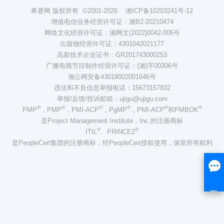
希赛网 版权所有 ©2001-2026
湘ICP备10203241号-12
增值电信业务经营许可证：湘B2-20210474
网络文化经营许可证：湘网文(2022)0042-005号
出版物经营许可证：4301042021177
高新技术企业证书：GR201743000253
广播电视节目制作经营许可证：(湘)字00306号
湘公网安备43019002001646号
违法和不良信息举报电话：15673157832
举报/反馈/投诉邮箱：ujigu@ujigu.com
®
®
®
®
®
®
PMP
，PMP
，PMI-ACP
，PgMP
，PMI-ACP
和PMBOK
是Project Management Institute，Inc.的注册商标
®
®
ITIL
、PRINCE2
是PeopleCert集团的注册商标，经PeopleCert授权使用，保留所有权利