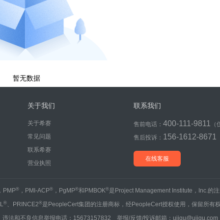
暂无数据
关于我们
联系我们
400-111-9811
关于希赛
售前电话：
（
156-1612-8671
常见问题
售后投诉：
联系希赛
在线客服
营业执照
®
®
®
®
，PMP
，PMI-ACP
，PgMP
和PMBOK
是Project Management Institute，Inc
®
®
IL
、PRINCE2
是PeopleCert集团的注册商标，经PeopleCert授权使用，保留所有
违法和不良信息举报电话：15673157832 举报/反馈/投诉邮箱：ujigu@ujigu.com