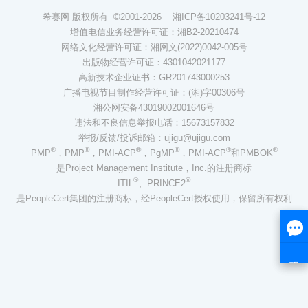
希赛网 版权所有 ©2001-2026
湘ICP备10203241号-12
增值电信业务经营许可证：湘B2-20210474
网络文化经营许可证：湘网文(2022)0042-005号
出版物经营许可证：4301042021177
高新技术企业证书：GR201743000253
广播电视节目制作经营许可证：(湘)字00306号
湘公网安备43019002001646号
违法和不良信息举报电话：15673157832
举报/反馈/投诉邮箱：ujigu@ujigu.com
®
®
®
®
®
®
PMP
，PMP
，PMI-ACP
，PgMP
，PMI-ACP
和PMBOK
是Project Management Institute，Inc.的注册商标
®
®
ITIL
、PRINCE2
是PeopleCert集团的注册商标，经PeopleCert授权使用，保留所有权利