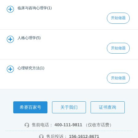
临床与咨询心理学(1)
开始做题
人格心理学(5)
开始做题
心理研究方法(1)
开始做题
希赛百家号
关于我们
证书查询
售前电话：
400-111-9811
（仅收市话费）
售后投诉：
156-1612-8671