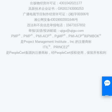
出版物经营许可证：4301042021177
高新技术企业证书：GR201743000253
广播电视节目制作经营许可证：(湘)字00306号
湘公网安备43019002001646号
违法和不良信息举报电话：15673157832
举报/反馈/投诉邮箱：ujigu@ujigu.com
®
®
®
®
®
®
PMP
，PMP
，PMI-ACP
，PgMP
，PMI-ACP
和PMBOK
是Project Management Institute，Inc.的注册商标
®
®
ITIL
、PRINCE2
是PeopleCert集团的注册商标，经PeopleCert授权使用，保留所有权利