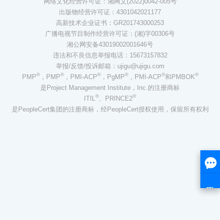
网络文化经营许可证：湘网文(2022)0042-005号
出版物经营许可证：4301042021177
高新技术企业证书：GR201743000253
广播电视节目制作经营许可证：(湘)字00306号
湘公网安备43019002001646号
违法和不良信息举报电话：15673157832
举报/反馈/投诉邮箱：ujigu@ujigu.com
®
®
®
®
®
®
PMP
，PMP
，PMI-ACP
，PgMP
，PMI-ACP
和PMBOK
是Project Management Institute，Inc.的注册商标
®
®
ITIL
、PRINCE2
是PeopleCert集团的注册商标，经PeopleCert授权使用，保留所有权利